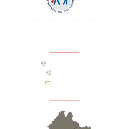
Κοινωνική Σύμπραξη ΠΕ Καρδίτσας
Αρτεσιανού 1, Καρδίτσα
+(30) 2441 354 713
karditsa@teba.gr